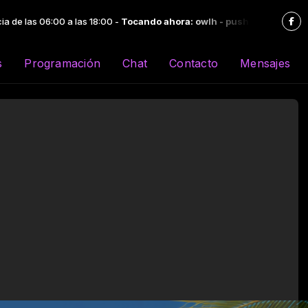
s 18:00 -
Tocando ahora: owlh - pushin P
s
Programación
Chat
Contacto
Mensajes