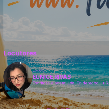
Locutores
Locutor
EUNICE RIVAS
Escritora y poeta. Lda. En derecho - 